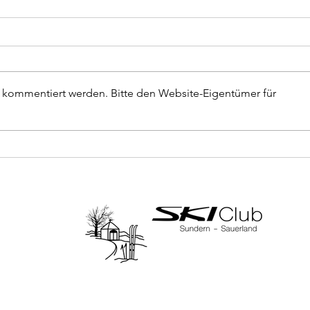
Wanderung „Kurz und Gut“ in
Famil
Mellen
Skihü
Aufgrund der Beerdigung von
Liebe
Renate Erdelyi wird die
liebe
r kommentiert werden. Bitte den Website-Eigentümer für
Wanderung vom 10.07. auf
zu ei
Freitag, den 31.07. verschoben.
und d
Ihr seid eingeladen zu einem
zur S
leichten ca. einstündigen
Sonnt
Spaziergang in Mellen mit
Wo: S
anschließ