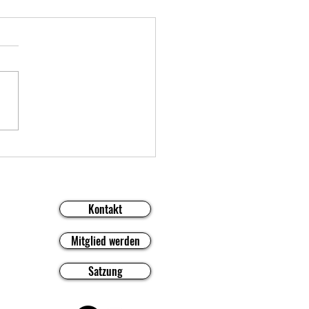
ientag des Skiclubs an der
tte
 Mitglieder, liebe Familien,
 Kinder, wir möchten euch
nem Tag speziell für Eltern
eren Kinder, groß und klein,
kihütte einladen Wann:
ag, 13. September 2026
kihütte
Kontakt
Mitglied werden
Satzung