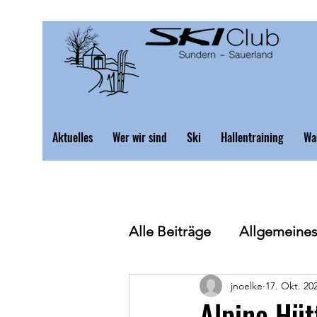
Aktuelles
Wer wir sind
Ski
Hallentraining
Wa
Alle Beiträge
Allgemeine
Schilanglauf
jnoelke
Skihütte
17. Okt. 20
Alpine Hüt