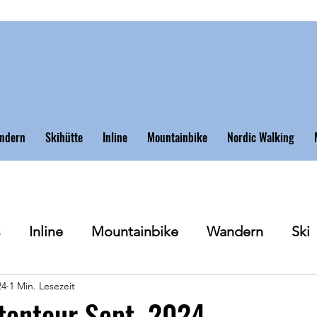
ndern
Skihütte
Inline
Mountainbike
Nordic Walking
s
Inline
Mountainbike
Wandern
Ski
24
1 Min. Lesezeit
tentour Sept. 2024