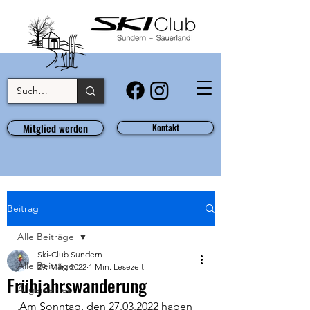
Mitglied werden
Kontakt
Beitrag
Alle Beiträge
Ski-Club Sundern
Alle Beiträge
29. März 2022
1 Min. Lesezeit
Frühjahrswanderung
Allgemeines
Am Sonntag, den 27.03.2022 haben 