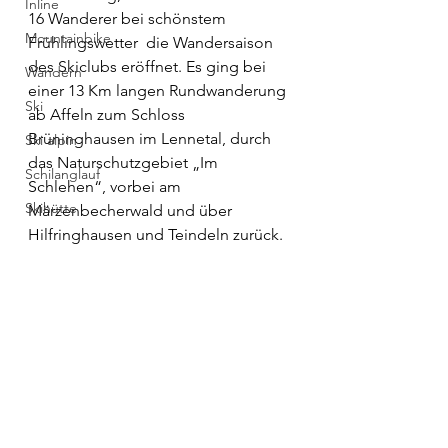
Inline
16 Wanderer bei schönstem 
Mountainbike
Frühlingswetter  die Wandersaison 
des Skiclubs eröffnet. Es ging bei 
Wandern
einer 13 Km langen Rundwanderung 
Ski
ab Affeln zum Schloss 
Brüninghausen im Lennetal, durch 
Ski alpin
das Naturschutzgebiet „Im 
Schilanglauf
Schlehen“, vorbei am 
Skihütte
Märzenbecherwald und über 
Hilfringhausen und Teindeln zurück. 