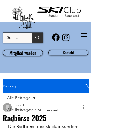
Mitglied werden
Kontakt
Beitrag
Alle Beiträge
jnoelke
Alle Beiträge
22. Apr. 2025
1 Min. Lesezeit
Radbörse 2025
Allgemeines
Die Radbörse des Skiclub Sundern 