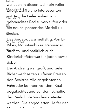
Inline
war auch in diesem Jahr ein voller 
Mountainbike
Erfolg. Zahlreiche Interessenten 
nutzten die Gelegenheit, ein 
Wandern
gebrauchtes Rad zu verkaufen oder 
Ski
ein neues, passendes Modell zu 
finden. 
Ski alpin
Das Angebot war vielfältig: Von E-
Schilanglauf
Bikes, Mountainbikes, Rennräder, 
Skihütte
Straßen- und natürlich auch 
Kinderfahrräder war für jeden etwas 
dabei.
Der Andrang war groß, und viele 
Räder wechselten zu fairen Preisen 
den Besitzer. Alle angebotenen 
Fahrräder konnten vor dem Kauf 
begutachtet und auf dem Schulhof 
der Realschule Sundern getestet 
werden. Die engagierten Helfer der 